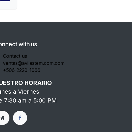
onnect with us
Contact us
ventas@avilastem.com.com
+506-2220-1066
UESTRO HORARIO
unes a Viernes
e 7:30 am a 5:00 PM