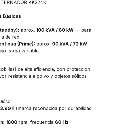
ALTERNADOR KK224K
s Básicas
tandby):
aprox.
100 kVA / 80 kW
— para
la de red.
ontinua (Prime):
aprox.
90 kVA / 72 kW
—
jo carga variable.
obillas) de alta eficiencia, con protección
or resistencia a polvo y objetos sólidos
iésel.
3.9G11
(marca reconocida por durabilidad
n:
1800 rpm
, frecuencia
60 Hz