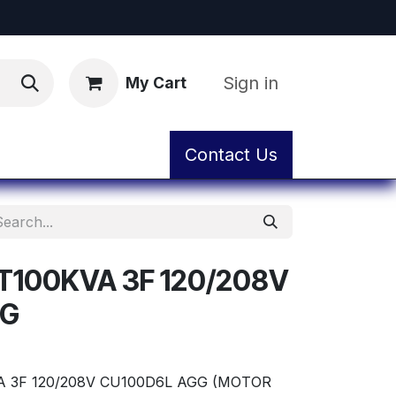
Sign in
My Cart
ental
Workshop and Maintenance Service
Contact Us
T100KVA 3F 120/208V
GG
A 3F 120/208V CU100D6L AGG (MOTOR