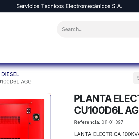
Servicios Técnicos Electromecánicos S.A.
pment and Spare Parts
Projects
Equipment r
 DIESEL
U100D6L AGG
PLANTA ELEC
CU100D6L A
Referencia:
011-01-397
LANTA ELECTRICA 100KV