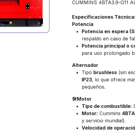
CUMMINS 4BTA3.9-G11 
Especificaciones Técnica
Potencia
Potencia en espera (S
respaldo en caso de fal
Potencia principal o c
para uso prolongado ba
Alternador
Tipo
brushless
(sin esc
IP23
, lo que ofrece may
pequeños.
🛠Motor
Tipo de combustible:
D
Motor:
Cummins
4BTA
y servicio mundial).
Velocidad de operació