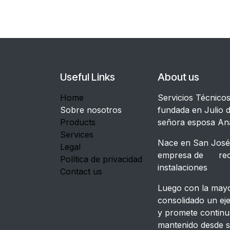
Useful Links
About us
Home
Servicios Técnico
Sobre nosotros
fundada en Julio d
Products
señora esposa An
Services
Nace en San José,
Legal
empresa de recon
Política de privacidad
instalacione
Contact us
Luego con la mayor
consolidado un ej
y promete continu
mantenido desde s