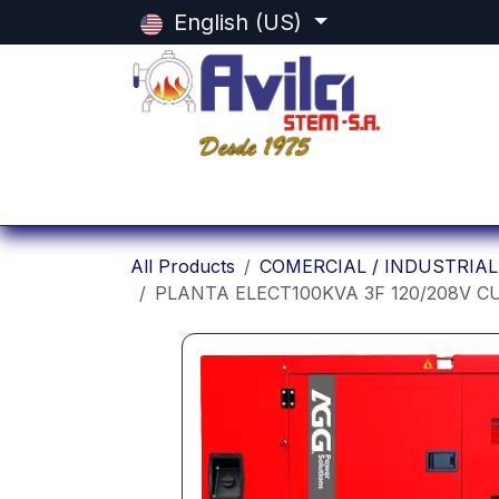
Skip to Content
English (US)
Home
Categorias
Shop
Equi
All Products
COMERCIAL / INDUSTRIAL
PLANTA ELECT100KVA 3F 120/208V C