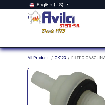
Skip to Content
English (US)
Home
Categorias
Shop
Equi
All Products
GX120
FILTRO GASOLIN