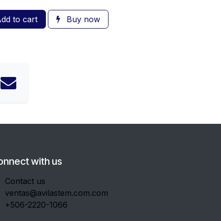
dd to cart
Buy now
onnect with us
Contact us
ventas@avilastem.com.com
+506-2220-1066