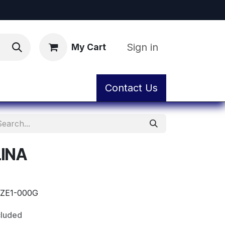
Sign in
My Cart
ental
Workshop and Maintenance Service
Contact Us
LINA
ZE1-000G
cluded