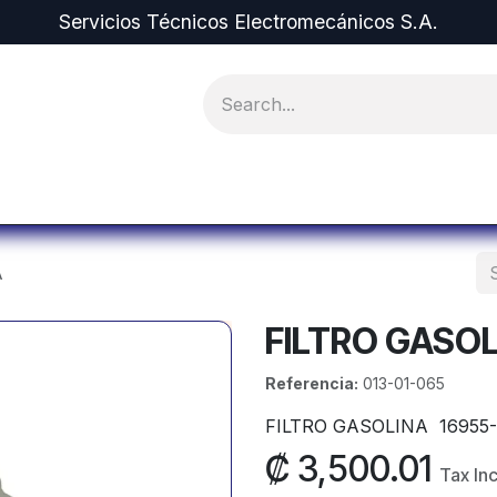
Servicios Técnicos Electromecánicos S.A.
pment and Spare Parts
Projects
Equipment r
A
FILTRO GASO
Referencia:
013-01-065
FILTRO GASOLINA 16955-
₡
3,500.01
Tax In