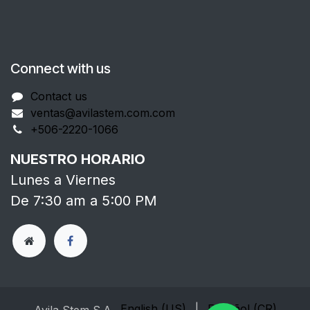
Connect with us
Contact us
ventas@avilastem.com.com
+506-2220-1066
NUESTRO HORARIO
Lunes a Viernes
De 7:30 am a 5:00 PM
English (US)
|
Español (CR)
Avila Stem S.A