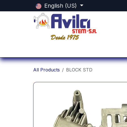
Skip to Content
English (US)
Home
Categorias
Shop
Equi
All Products
BLOCK STD