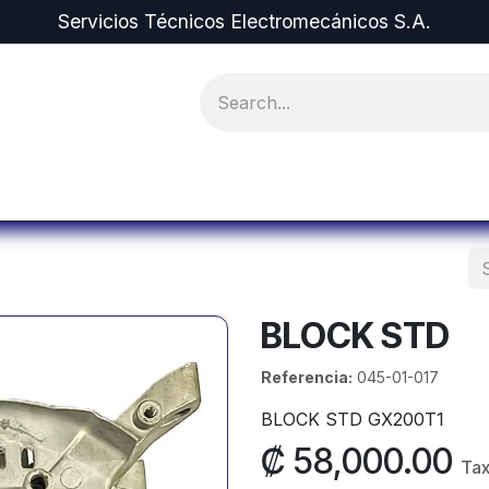
Servicios Técnicos Electromecánicos S.A.
pment and Spare Parts
Projects
Equipment r
BLOCK STD
Referencia:
045-01-017
BLOCK STD GX200T1
₡
58,000.00
Tax