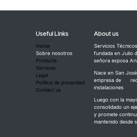
Useful Links
About us
Home
Servicios Técnico
Sobre nosotros
fundada en Julio d
Products
señora esposa An
Services
Nace en San José,
Legal
empresa de recon
Política de privacidad
instalacione
Contact us
Luego con la mayor
consolidado un ej
y promete continu
mantenido desde s