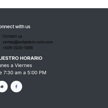
onnect with us
Contact us
ventas@avilastem.com.com
+506-2220-1066
UESTRO HORARIO
unes a Viernes
e 7:30 am a 5:00 PM