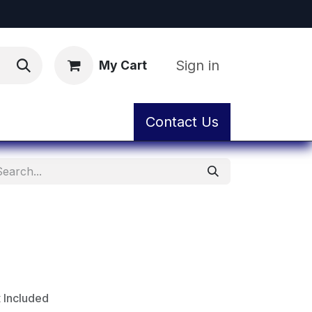
Sign in
My Cart
ental
Workshop and Maintenance Service
Contact Us
 Included