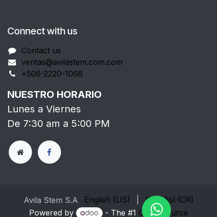
Connect with us
Contact us
ventas@avilastem.com.com
+506-2220-1066
NUESTRO HORARIO
Lunes a Viernes
De 7:30 am a 5:00 PM
English (US)
|
Español (CR)
Avila Stem S.A
Powered by
- The #1
Open Source