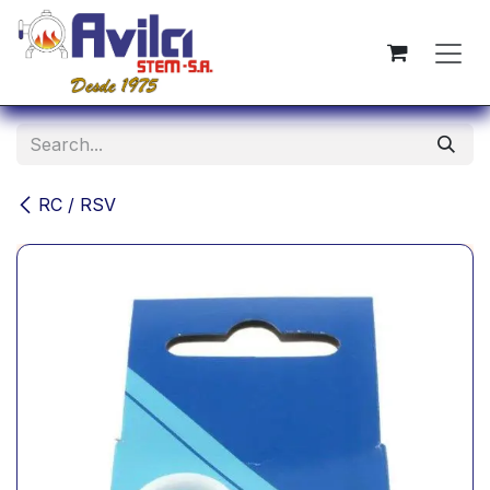
Skip to Content
RC / RSV