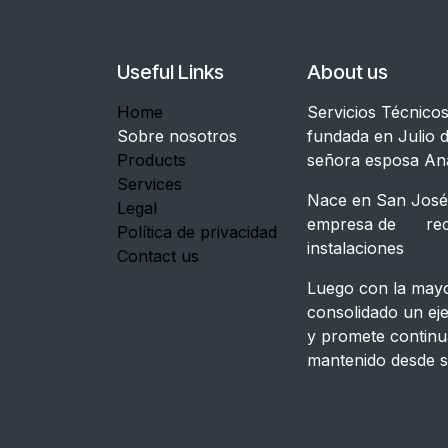
Useful Links
About us
Home
Servicios Técnico
Sobre nosotros
fundada en Julio d
Products
señora esposa An
Services
Nace en San José,
Legal
empresa de recon
Política de privacidad
instalacione
Contact us
Luego con la mayor
consolidado un ej
y promete continu
mantenido desde s