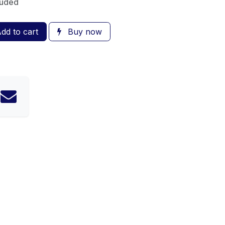
luded
dd to cart
Buy now