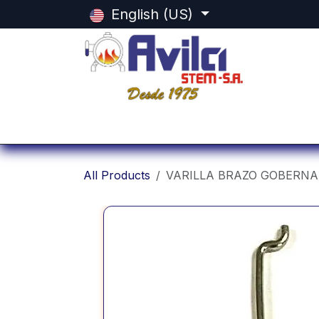
Skip to Content
English (US)
Home
Categorias
Shop
Equi
All Products
VARILLA BRAZO GOBERN