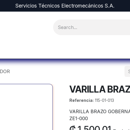
Servicios Técnicos Electromecánicos S.A.
pment and Spare Parts
Projects
Equipment r
ADOR
VARILLA BRA
Referencia:
115-01-013
VARILLA BRAZO GOBERNA
ZE1-000
₡
1,500.01