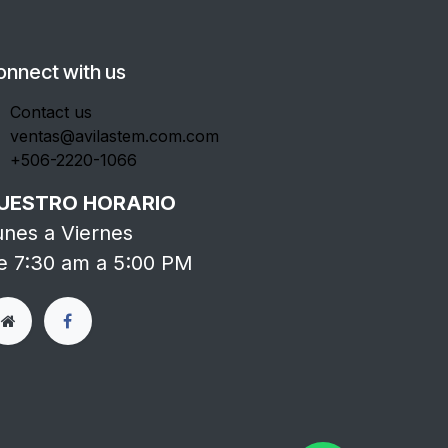
onnect with us
Contact us
ventas@avilastem.com.com
+506-2220-1066
UESTRO HORARIO
unes a Viernes
e 7:30 am a 5:00 PM