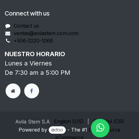
Connect with us
Contact us
ventas@avilastem.com.com
+506-2220-1066
NUESTRO HORARIO
Lunes a Viernes
De 7:30 am a 5:00 PM
English (US)
|
Español (CR)
Avila Stem S.A
Powered by
- The #1
Open Source
eCommerce