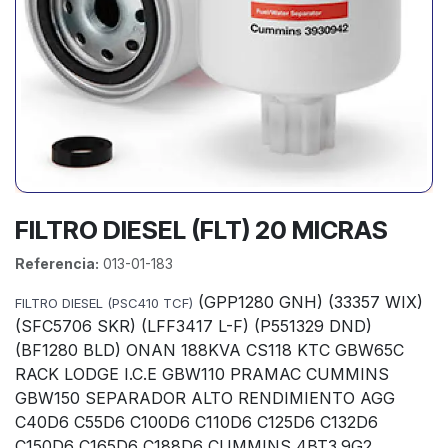
FILTRO DIESEL (FLT) 20 MICRAS
Referencia:
013-01-183
(GPP1280 GNH) (33357 WIX)
FILTRO DIESEL (PSC410 TCF)
(SFC5706 SKR) (LFF3417 L-F) (P551329 DND)
(BF1280 BLD) ONAN 188KVA CS118 KTC GBW65C
RACK LODGE I.C.E GBW110 PRAMAC CUMMINS
GBW150 SEPARADOR ALTO RENDIMIENTO AGG
C40D6 C55D6 C100D6 C110D6 C125D6 C132D6
C150D6 C165D6 C188D6 CUMMINS 4BT3.9G2