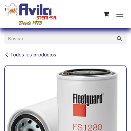
Ir al contenido
Todos los productos