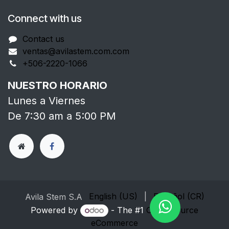
Connect with us
Contact us
ventas@avilastem.com.com
+506-2220-1066
NUESTRO HORARIO
Lunes a Viernes
De 7:30 am a 5:00 PM
English (US)
|
Español (CR)
Avila Stem S.A
Powered by
- The #1
Open Source
eCommerce