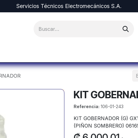
Servicios Técnicos Electromecánicos S.A.
ipos y Repuestos
Proyectos
Alquiler de Equi
ERNADOR
KIT GOBERN
Referencia:
106-01-243
KIT GOBERNADOR (G) GX
(PIÑON SOMBRERO) 0616
₡
6,000.01