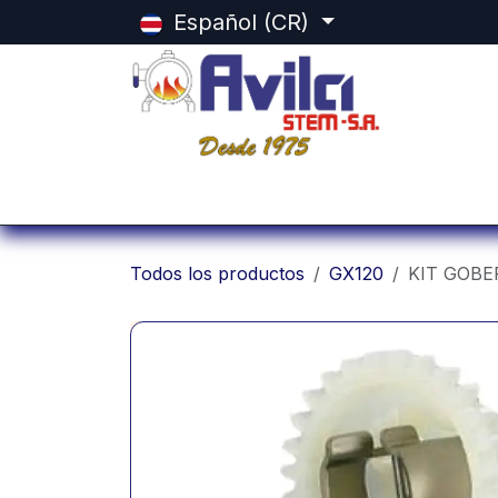
Ir al contenido
Español (CR)
Inicio
Categorias
Tienda
Equ
Todos los productos
GX120
KIT GOB