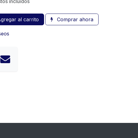
tos incluidos
gregar al carrito
Comprar ahora
eseos