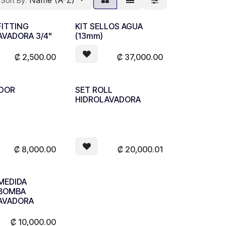
Name (A-Z)
Sort By:
FITTING
KIT SELLOS AGUA
AVADORA 3/4"
(13mm)
₡
2,500.00
₡
37,000.00
DOR
SET ROLL
HIDROLAVADORA
₡
8,000.00
₡
20,000.01
MEDIDA
 BOMBA
AVADORA
₡
10,000.00