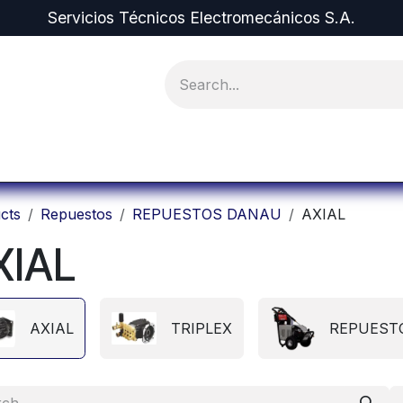
Servicios Técnicos Electromecánicos S.A.
pment and Spare Parts
Projects
Equipment r
cts
Repuestos
REPUESTOS DANAU
AXIAL
XIAL
AXIAL
TRIPLEX
REPUEST