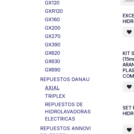
GX120
GXR120
EXC
GX160
HID
GX200
GX270
GX390
GX620
KIT 
(15m
GX630
ARA
GX690
PLA
COM
REPUESTOS DANAU
AXIAL
TRIPLEX
REPUESTOS DE
SET 
HIDROLAVADORAS
HID
ELECTRICAS
REPUESTOS ANNOVI