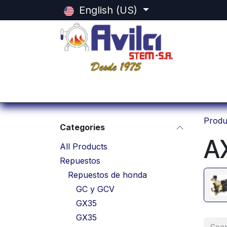
Skip to Content
English (US)
Home
Categorias
Shop
Equi
Produ
Categories
A
All Products
Repuestos
Repuestos de honda
GC y GCV
GX35
GX35