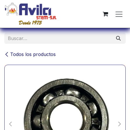
Ir al contenido
Todos los productos