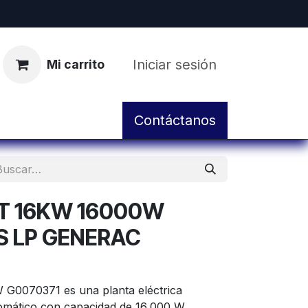
Iniciar sesión
Mi carrito
pos
Servicio de Taller y Mantenimiento
Contáctanos
T 16KW 16000W
S LP GENERAC
 G0070371 es una planta eléctrica
tomático con capacidad de 16,000 W,