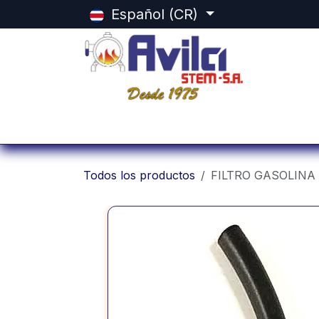
Ir al contenido
Español (CR)
Inicio
Categorias
Tienda
Equ
Todos los productos
FILTRO GASOLINA