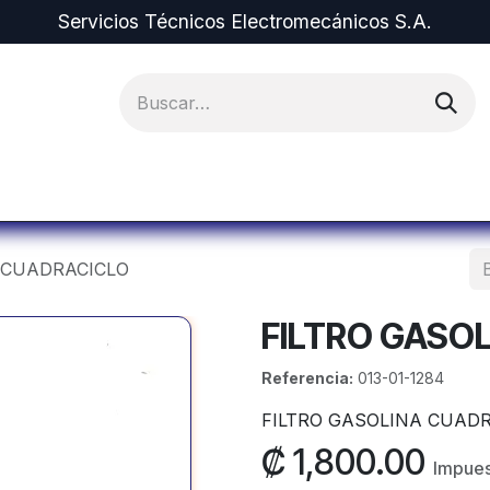
Servicios Técnicos Electromecánicos S.A.
ipos y Repuestos
Proyectos
Alquiler de Equi
 CUADRACICLO
FILTRO GASO
Referencia:
013-01-1284
FILTRO GASOLINA CUAD
₡
1,800.00
Impues