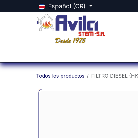
Ir al contenido
Español (CR)
Inicio
Categorias
Tienda
Equ
Todos los productos
FILTRO DIESEL (HK