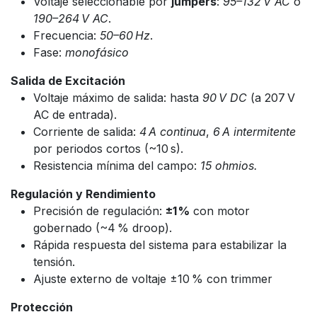
Voltaje seleccionable por
jumpers
:
95–132 V AC
o
190–264 V AC
.
Frecuencia:
50–60 Hz
.
Fase:
monofásico
Salida de Excitación
Voltaje máximo de salida: hasta
90 V DC
(a 207 V
AC de entrada).
Corriente de salida:
4 A continua
,
6 A intermitente
por periodos cortos (~10 s).
Resistencia mínima del campo:
15 ohmios.
Regulación y Rendimiento
Precisión de regulación:
±1 %
con motor
gobernado (~4 % droop).
Rápida respuesta del sistema para estabilizar la
tensión.
Ajuste externo de voltaje ±10 % con trimmer
Protección