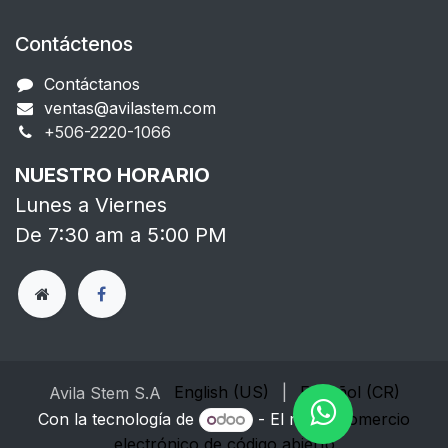
Contáctenos
Contáctanos
ventas@avilastem.com
+506-2220-1066​
NUESTRO HORARIO
Lunes a Viernes
De 7:30 am a 5:00 PM
English (US)
|
Español (CR)
Avila Stem S.A
Con la tecnología de
- El mejor
Comercio
electrónico de código abierto