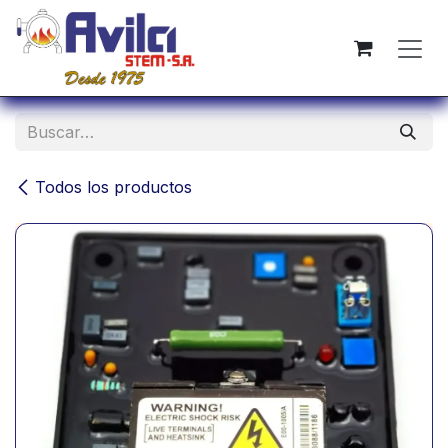
Ir al contenido
Todos los productos