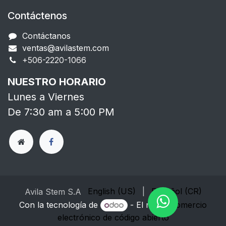
Contáctenos
Contáctanos
ventas@avilastem.com
+506-2220-1066​
NUESTRO HORARIO
Lunes a Viernes
De 7:30 am a 5:00 PM
English (US)
|
Español (CR)
Avila Stem S.A
Con la tecnología de
- El mejor
Comercio
electrónico de código abierto