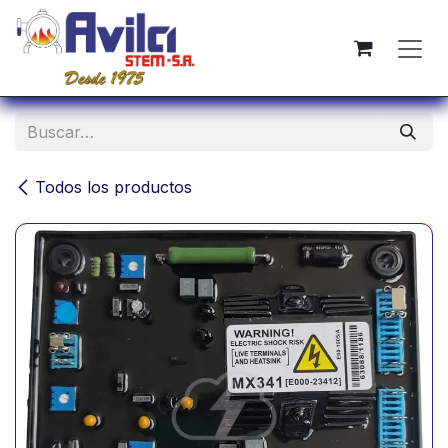
Ir al contenido
Todos los productos