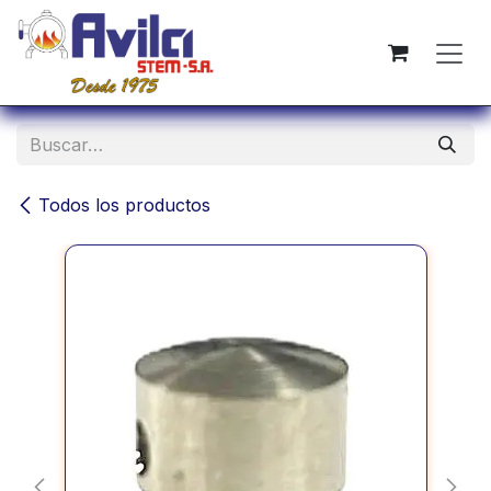
Ir al contenido
Todos los productos