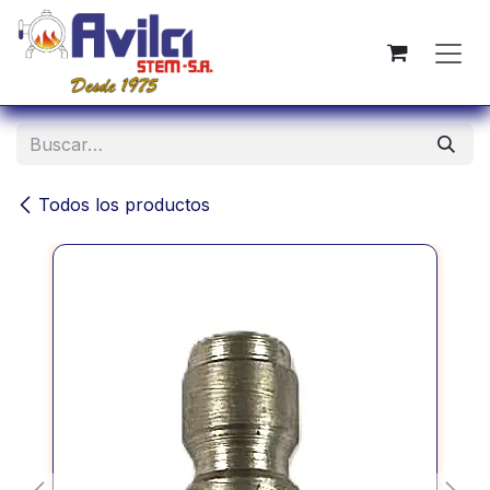
Ir al contenido
Todos los productos