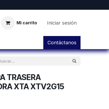
Iniciar sesión
Mi carrito
pos
Servicio de Taller y Mantenimiento
Contáctanos
A TRASERA
RA XTA XTV2G15