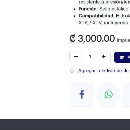
resistente a presión/te
Función
: Sello estátic
Compatibilidad
: Hidro
XTA / XTV, incluyendo
₡
3,000.00
Impue
A
Agregar a la lista de d