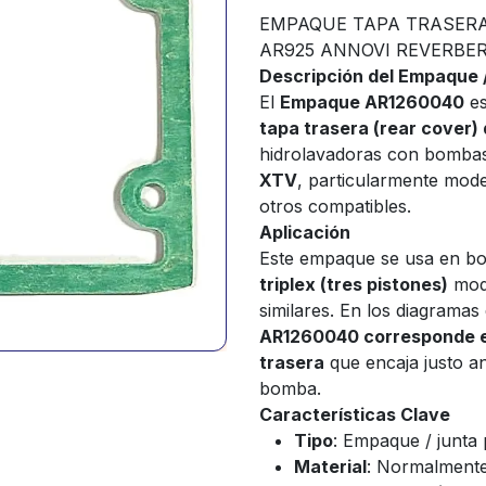
EMPAQUE TAPA TRASERA
AR925 ANNOVI REVERBER
Descripción del Empaque
El
Empaque AR1260040
e
tapa trasera (rear cover) 
hidrolavadoras con bomba
XTV
, particularmente mo
otros compatibles.
Aplicación
Este empaque se usa en b
triplex (tres pistones)
mode
similares. En los diagramas
AR1260040 corresponde es
trasera
que encaja justo an
bomba.
Características Clave
Tipo
: Empaque / junta
Material
: Normalmente