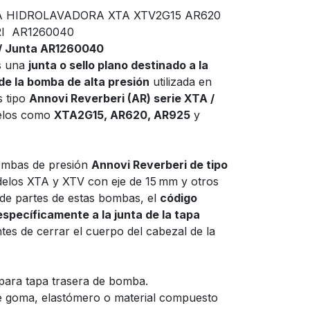
 HIDROLAVADORA XTA XTV2G15 AR620
I AR1260040
 / Junta AR1260040
s una
junta o sello plano destinado a la
de la bomba de alta presión
utilizada en
s tipo
Annovi Reverberi (AR) serie XTA /
delos como
XTA2G15, AR620, AR925
y
ombas de presión
Annovi Reverberi de tipo
los XTA y XTV con eje de 15 mm y otros
 de partes de estas bombas, el
código
pecíficamente a la junta de la tapa
tes de cerrar el cuerpo del cabezal de la
 para tapa trasera de bomba.
 goma, elastómero o material compuesto