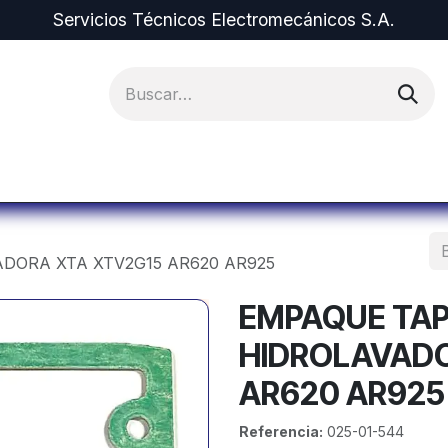
Servicios Técnicos Electromecánicos S.A.
ipos y Repuestos
Proyectos
Alquiler de Equi
DORA XTA XTV2G15 AR620 AR925
EMPAQUE TAP
HIDROLAVADO
AR620 AR925
Referencia:
025-01-544