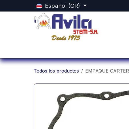
Ir al contenido
Español (CR)
Inicio
Categorias
Tienda
Equ
Todos los productos
EMPAQUE CARTER 