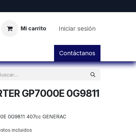
Iniciar sesión
Mi carrito
pos
Servicio de Taller y Mantenimiento
Contáctanos
TER GP7000E 0G9811
E 0G9811 407cc GENERAC
stos incluidos