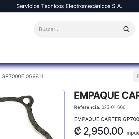
Servicios Técnicos Electromecánicos S.A.
ipos y Repuestos
Proyectos
Alquiler de Equi
GP7000E 0G9811
EMPAQUE CAR
Referencia:
025-01-660
EMPAQUE CARTER GP7000
₡
2,950.00
Impue