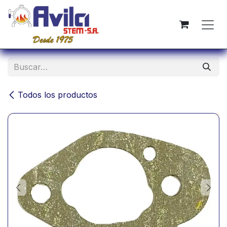
Ir al contenido
Todos los productos