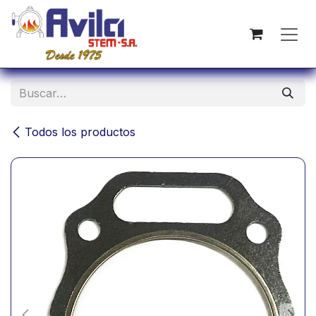
Ir al contenido
Todos los productos