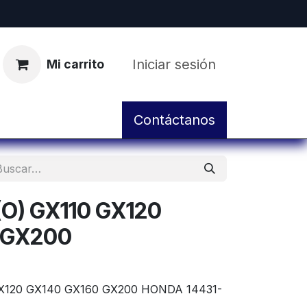
Iniciar sesión
Mi carrito
pos
Servicio de Taller y Mantenimiento
Contáctanos
O) GX110 GX120
 GX200
X120 GX140 GX160 GX200 HONDA 14431-