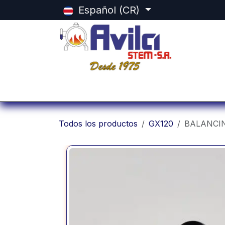
Ir al contenido
Español (CR)
Inicio
Categorias
Tienda
Equ
Todos los productos
GX120
BALANCIN