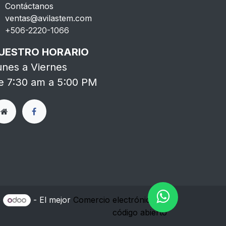
Contáctanos
ventas@avilastem.com
+506-2220-1066​
UESTRO HORARIO
unes a Viernes
e 7:30 am a 5:00 PM
e
- El mejor
Comercio electrónico de
código abierto