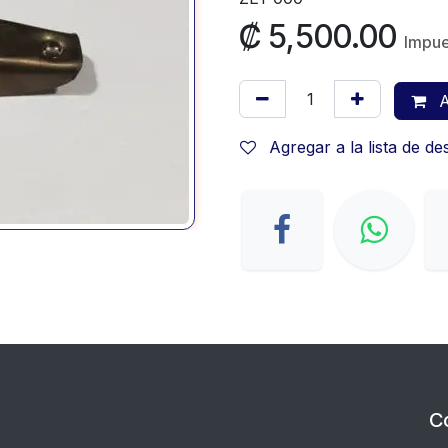
₡
5,500.00
Impue
A
Agregar a la lista de d
C