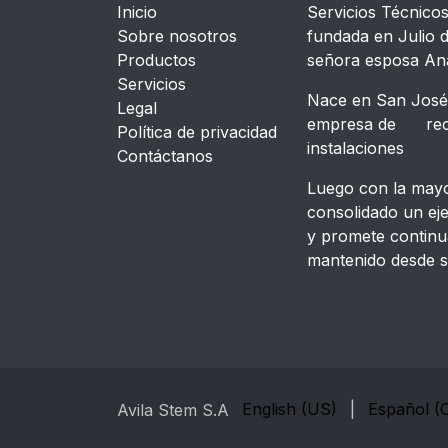
Inicio
Servicios Técnico
Sobre nosotros
fundada en Julio d
Productos
señora esposa An
Servicios
Nace en San José,
Legal
empresa de recon
​Política de privacidad
instalacione
Contáctanos
Luego con la mayor
consolidado un ej
y promete continu
mantenido desde s
English (US)
|
Español (
Avila Stem S.A