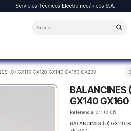
Servicios Técnicos Electromecánicos S.A.
ipos y Repuestos
Proyectos
Alquiler de Equi
ES (O) GX110 GX120 GX140 GX160 GX200
BALANCINES (
GX140 GX160
Referencia:
041-01-015
BALANCINES (O) GX110 G
ZE1-000