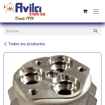
Ir al contenido
Todos los productos