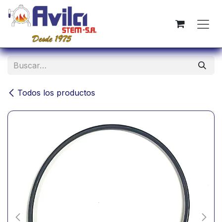
Ir al contenido
Todos los productos