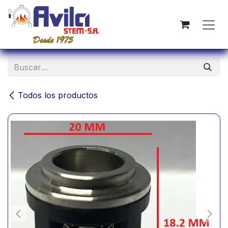
Ir al contenido
Todos los productos