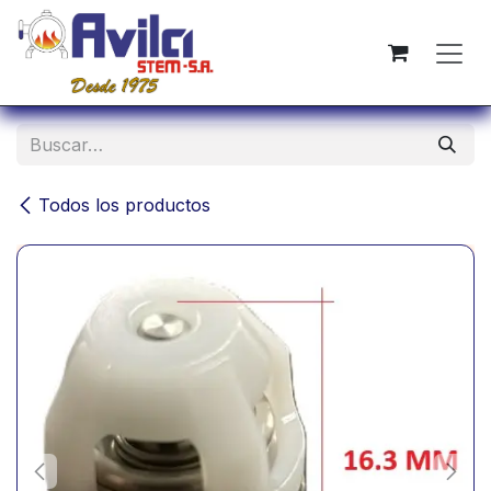
Ir al contenido
Todos los productos