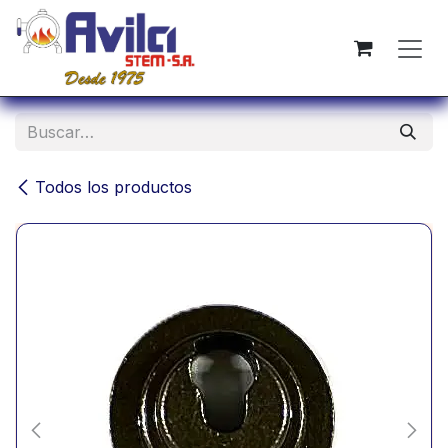
Ir al contenido
Todos los productos