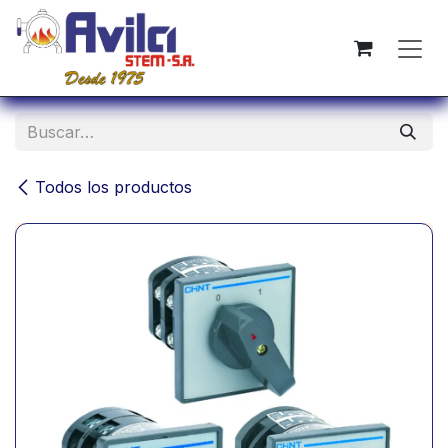
Ir al contenido
Todos los productos