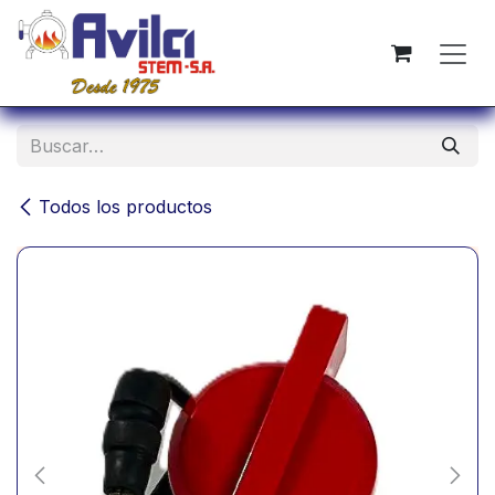
Ir al contenido
Todos los productos