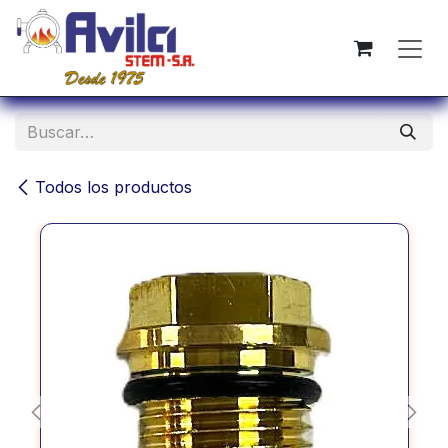
Ir al contenido
Todos los productos