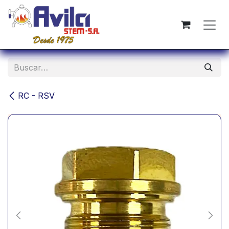
Ir al contenido
RC - RSV