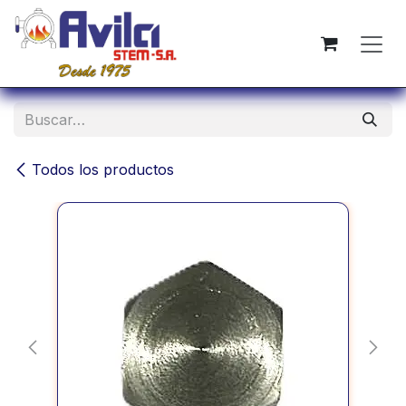
Ir al contenido
Todos los productos