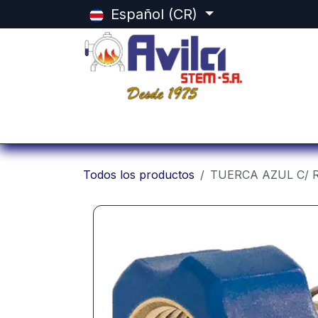
Ir al contenido
Español (CR)
Inicio
Categorias
Tienda
Equ
Todos los productos
TUERCA AZUL C/ 