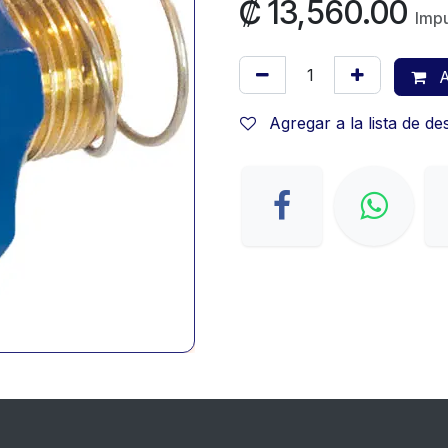
₡
13,560.00
Impu
A
Agregar a la lista de d