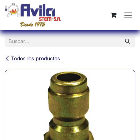
Ir al contenido
Todos los productos