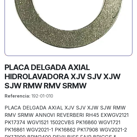
PLACA DELGADA AXIAL
HIDROLAVADORA XJV SJV XJW
SJW RMW RMV SRMW
Referencia:
192-01-010
PLACA DELGADA AXIAL XJV SJV XJW SJW RMW
RMV SRMW ANNOVI REVERBERI RH45 EXWGV2121
PK17374 WGV1521 1502CVBS PK16860 WGV1721
PK16861 WGV2021-1 PK16862 PK17908 WGV2021-2
PK17909 BPW2400 DEVILBISS FAIP BRIGGS &