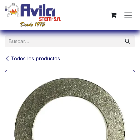
Ir al contenido
Todos los productos