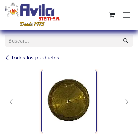
Ir al contenido
Todos los productos