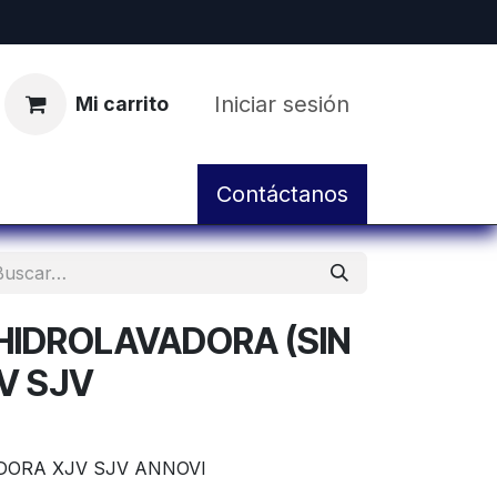
Iniciar sesión
Mi carrito
pos
Servicio de Taller y Mantenimiento
Contáctanos
HIDROLAVADORA (SIN
V SJV
DORA XJV SJV ANNOVI