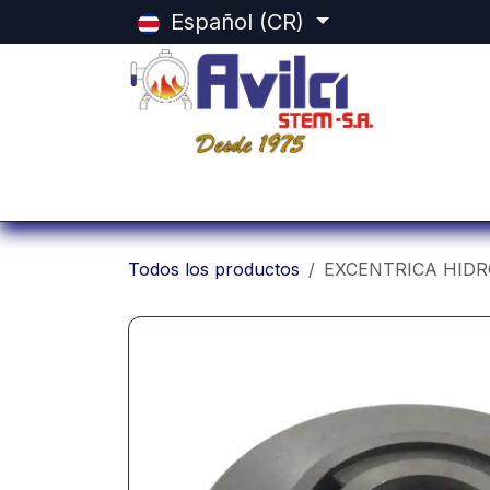
Ir al contenido
Español (CR)
Inicio
Categorias
Tienda
Equ
Todos los productos
EXCENTRICA HIDR