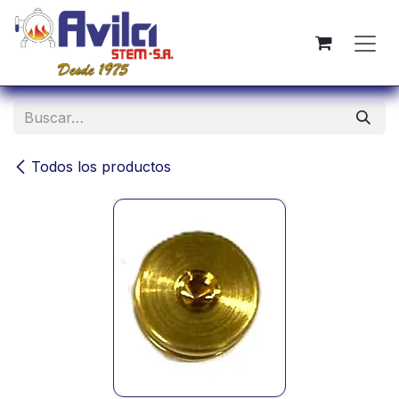
Ir al contenido
Todos los productos