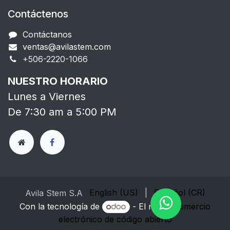
Contáctenos
Contáctanos
ventas@avilastem.com
+506-2220-1066​
NUESTRO HORARIO
Lunes a Viernes
De 7:30 am a 5:00 PM
English (US)
|
Español (CR)
Avila Stem S.A
Con la tecnología de
- El mejor
Comercio
electrónico de código abierto