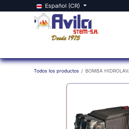
Ir al contenido
Español (CR)
Inicio
Categorias
Tienda
Equ
Todos los productos
BOMBA HIDROLAV