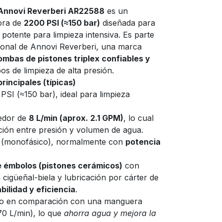
 Annovi Reverberi AR22588
es un
ora de
2200 PSI (≈150 bar)
diseñada para
potente para limpieza intensiva. Es parte
esional de Annovi Reverberi, una marca
ombas de pistones triplex confiables y
s de limpieza de alta presión.
rincipales (típicas)
PSI (≈150 bar), ideal para limpieza
edor de
8 L/min (aprox. 2.1 GPM)
, lo cual
ión entre presión y volumen de agua.
V (monofásico), normalmente con
potencia
e émbolos (pistones cerámicos)
con
a cigüeñal-biela y lubricación por cárter de
bilidad y eficiencia
.
o en comparación con una manguera
70 L/min), lo que
ahorra agua y mejora la