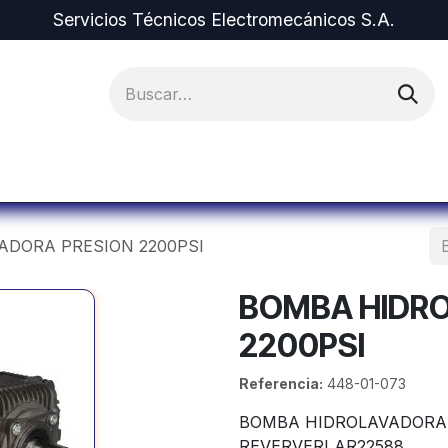
Servicios Técnicos Electromecánicos S.A.
ipos y Repuestos
Proyectos
Alquiler de Equi
ADORA PRESION 2200PSI
BOMBA HIDR
2200PSI
Referencia:
448-01-073
BOMBA HIDROLAVADORA 
REVERVERI AR22588