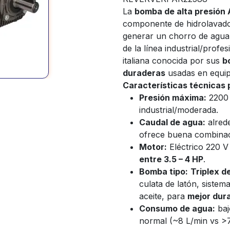
La
bomba de alta presión
componente de hidrolavad
generar un chorro de agua 
de la línea industrial/prof
italiana conocida por sus
b
duraderas
usadas en equipo
Características técnicas p
Presión máxima:
2200 
industrial/moderada.
Caudal de agua:
alred
ofrece buena combinac
Motor:
Eléctrico 220 
entre 3.5 – 4 HP
.
Bomba tipo:
Triplex d
culata de latón, sistem
aceite, para
mejor dura
Consumo de agua:
baj
normal (~8 L/min vs >