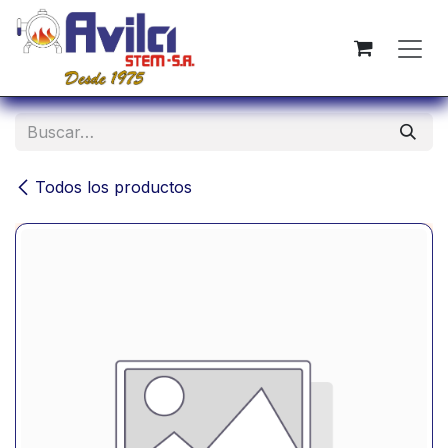
Ir al contenido
Todos los productos