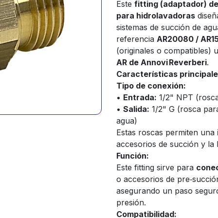
Este
fitting (adaptador) d
para hidrolavadoras
diseñ
sistemas de succión de agu
referencia
AR20080 / AR1
(originales o compatibles)
AR de Annovi Reverberi
.
Características principal
Tipo de conexión:
•
Entrada:
1/2" NPT (rosca
•
Salida:
1/2" G (rosca par
agua)
Estas roscas permiten una
accesorios de succión y l
Función:
Este fitting sirve para
conec
o accesorios de pre‑succió
asegurando un paso seguro d
presión.
Compatibilidad: