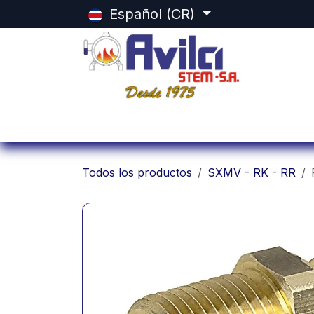
Ir al contenido
Español (CR)
Inicio
Categorias
Tienda
Equ
Todos los productos
SXMV - RK - RR