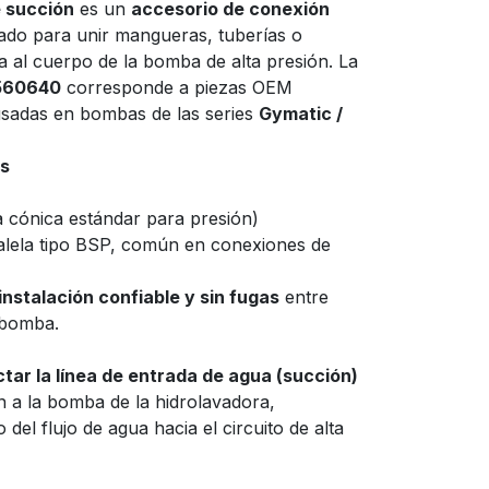
e succión
es un
accesorio de conexión
ado para unir mangueras, tuberías o
a al cuerpo de la bomba de alta presión. La
560640
corresponde a piezas OEM
 usadas en bombas de las series
Gymatic /
es
 cónica estándar para presión)
alela tipo BSP, común en conexiones de
instalación confiable y sin fugas
entre
a bomba.
tar la línea de entrada de agua (succión)
n a la bomba de la hidrolavadora,
el flujo de agua hacia el circuito de alta