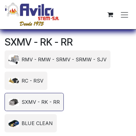
Ir al contenido
SXMV - RK - RR
RMV - RMW - SRMV - SRMW - SJV
RC - RSV
SXMV - RK - RR
BLUE CLEAN