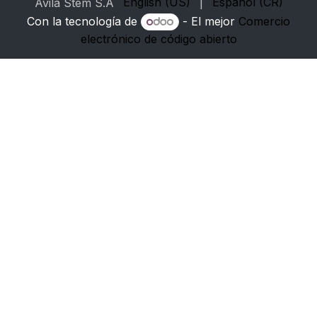
English (US)
|
Español (CR)
Avila Stem S.A
Con la tecnología de
- El mejor
Comercio
electrónico de código abierto