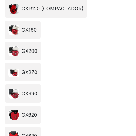
GXR120 (COMPACTADOR)
GX160
GX200
GX270
GX390
GX620